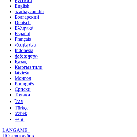
Русский
English
azərbaycan dili
Болгарский
Deutsch
Ελληνικά
Español
Français
Հայերեն
Indonesia
ქართული
Қазақ
Кыргыз тили
latviešu
Монгол
Português
Српски
Тоҷикӣ
ไทย
Türkçe
o'zbek
中文
LANGAME+
ПО для клубов