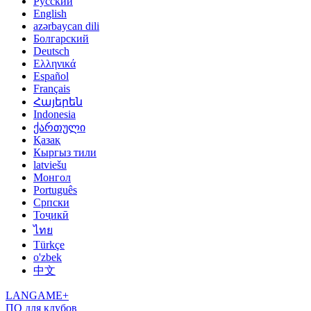
Русский
English
azərbaycan dili
Болгарский
Deutsch
Ελληνικά
Español
Français
Հայերեն
Indonesia
ქართული
Қазақ
Кыргыз тили
latviešu
Монгол
Português
Српски
Тоҷикӣ
ไทย
Türkçe
o'zbek
中文
LANGAME+
ПО для клубов