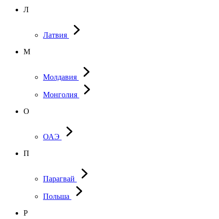
Л
Латвия
М
Молдавия
Монголия
О
ОАЭ
П
Парагвай
Польша
Р