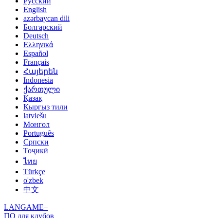
Русский
English
azərbaycan dili
Болгарский
Deutsch
Ελληνικά
Español
Français
Հայերեն
Indonesia
ქართული
Қазақ
Кыргыз тили
latviešu
Монгол
Português
Српски
Тоҷикӣ
ไทย
Türkçe
o'zbek
中文
LANGAME+
ПО для клубов