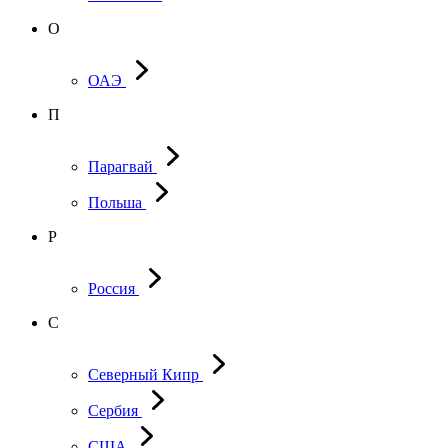
О
ОАЭ
П
Парагвай
Польша
Р
Россия
С
Северный Кипр
Сербия
США