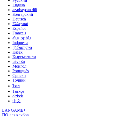
Русский
English
azərbaycan dili
Болгарский
Deutsch
Ελληνικά
Español
Français
Հայերեն
Indonesia
ქართული
Қазақ
Кыргыз тили
latviešu
Монгол
Português
Српски
Тоҷикӣ
ไทย
Türkçe
o'zbek
中文
LANGAME+
ПО для клубов