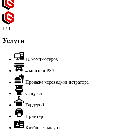
1
/
1
Услуги
16 компьютеров
4 консоли PS5
Продажа через администратора
Санузел
Гардероб
Принтер
Клубные аккаунты