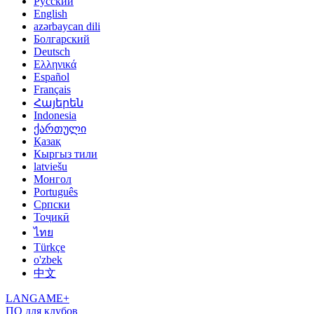
Русский
English
azərbaycan dili
Болгарский
Deutsch
Ελληνικά
Español
Français
Հայերեն
Indonesia
ქართული
Қазақ
Кыргыз тили
latviešu
Монгол
Português
Српски
Тоҷикӣ
ไทย
Türkçe
o'zbek
中文
LANGAME+
ПО для клубов