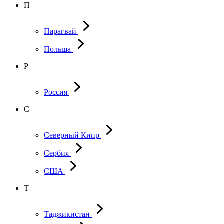
П
Парагвай
Польша
Р
Россия
С
Северный Кипр
Сербия
США
Т
Таджикистан