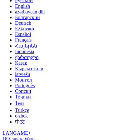
Русский
English
azərbaycan dili
Болгарский
Deutsch
Ελληνικά
Español
Français
Հայերեն
Indonesia
ქართული
Қазақ
Кыргыз тили
latviešu
Монгол
Português
Српски
Тоҷикӣ
ไทย
Türkçe
o'zbek
中文
LANGAME+
ПО для клубов