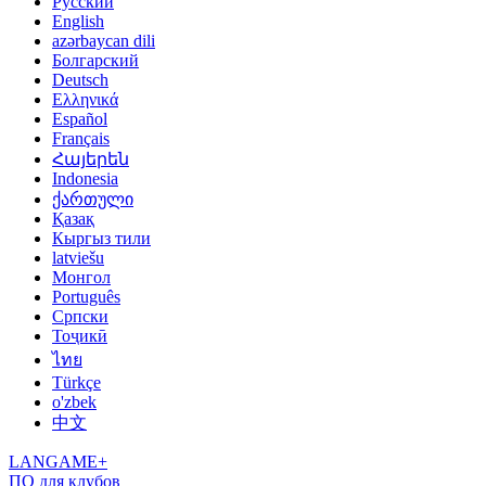
Русский
English
azərbaycan dili
Болгарский
Deutsch
Ελληνικά
Español
Français
Հայերեն
Indonesia
ქართული
Қазақ
Кыргыз тили
latviešu
Монгол
Português
Српски
Тоҷикӣ
ไทย
Türkçe
o'zbek
中文
LANGAME+
ПО для клубов