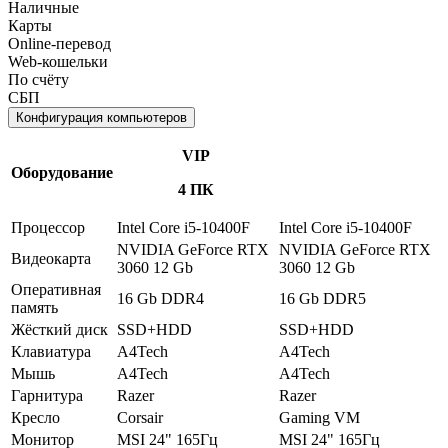
Наличные
Карты
Online-перевод
Web-кошельки
По счёту
СБП
Конфигурация компьютеров
VIP
Оборудование
4 ПК
Процессор
Intel Core i5-10400F
Intel Core i5-10400F
NVIDIA GeForce RTX
NVIDIA GeForce RTX
Видеокарта
3060 12 Gb
3060 12 Gb
Оперативная
16 Gb DDR4
16 Gb DDR5
память
Жёсткий диск
SSD+HDD
SSD+HDD
Клавиатура
A4Tech
A4Tech
Мышь
A4Tech
A4Tech
Гарнитура
Razer
Razer
Кресло
Corsair
Gaming VM
Монитор
MSI 24" 165Гц
MSI 24" 165Гц