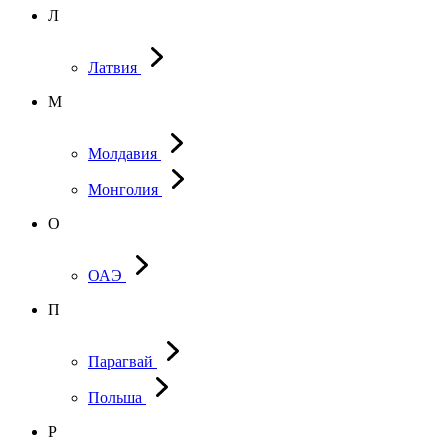
Л
Латвия
М
Молдавия
Монголия
О
ОАЭ
П
Парагвай
Польша
Р