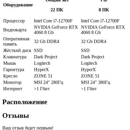
Оборудование
22 ПК
8 ПК
Процессор
Intel Core i7-12700F
Intel Core i7-12700F
NVIDIA GeForce RTX
NVIDIA GeForce RTX
Видеокарта
4060 8 Gb
4060 8 Gb
Оперативная
32 Gb DDR4
32 Gb DDR4
память
Жёсткий диск
SSD
SSD
Клавиатура
Dark Project
Dark Project
Мышь
Logitech
Logitech
Гарнитура
HyperX
HyperX
Кресло
ZONE 51
ZONE 51
Монитор
MSI 24" 280Гц
MSI 24" 380Гц
Интернет
>1 Гбит
>1 Гбит
Расположение
Отзывы
Ваш отзыв будет первым!