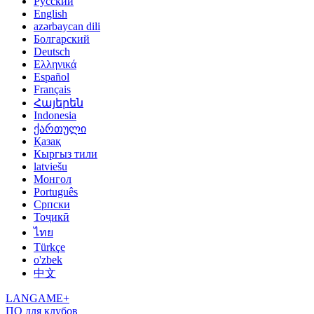
Русский
English
azərbaycan dili
Болгарский
Deutsch
Ελληνικά
Español
Français
Հայերեն
Indonesia
ქართული
Қазақ
Кыргыз тили
latviešu
Монгол
Português
Српски
Тоҷикӣ
ไทย
Türkçe
o'zbek
中文
LANGAME+
ПО для клубов