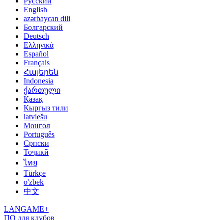
Русский
English
azərbaycan dili
Болгарский
Deutsch
Ελληνικά
Español
Français
Հայերեն
Indonesia
ქართული
Қазақ
Кыргыз тили
latviešu
Монгол
Português
Српски
Тоҷикӣ
ไทย
Türkçe
o'zbek
中文
LANGAME+
ПО для клубов