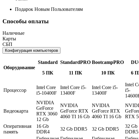
Подарок Новым Пользователям
Способы оплаты
Наличные
Карты
СБП
Конфигурация компьютеров
Standard
StandardPRO
BootcampPRO
DU
Оборудование
5 ПК
11 ПК
10 ПК
6 
Intel C
Intel Core
Intel Core i5-
Intel Core i5-
Процессор
i5-
i5-10400F
13400F
13400F
14600
NVIDIA
NVIDIA
NVIDIA
NVID
GeForce
Видеокарта
GeForce RTX
GeForce RTX
GeFor
RTX 3060
4060 TI 16 Gb
4060 TI 16 Gb
RTX 5
12 Gb
Оперативная
16 Gb
32 Gb
32 Gb DDR5
32 Gb DDR5
память
DDR4
DDR5
Гибридная
Гибридная
Гибридная
Гибри