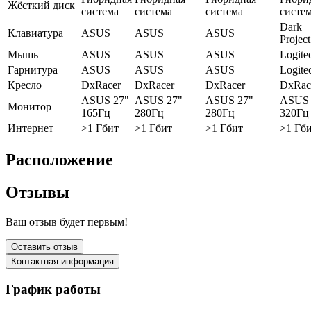
Жёсткий диск
система
система
система
систе
Dark
Клавиатура
ASUS
ASUS
ASUS
Project
Мышь
ASUS
ASUS
ASUS
Logite
Гарнитура
ASUS
ASUS
ASUS
Logite
Кресло
DxRacer
DxRacer
DxRacer
DxRac
ASUS 27"
ASUS 27"
ASUS 27"
ASUS 
Монитор
165Гц
280Гц
280Гц
320Гц
Интернет
>1 Гбит
>1 Гбит
>1 Гбит
>1 Гб
Расположение
Отзывы
Ваш отзыв будет первым!
Оставить отзыв
Контактная информация
График работы