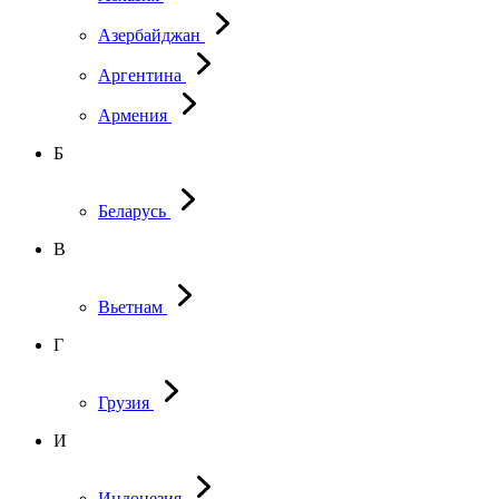
Азербайджан
Аргентина
Армения
Б
Беларусь
В
Вьетнам
Г
Грузия
И
Индонезия