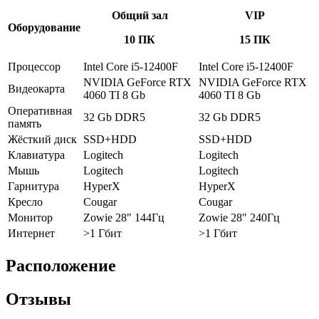
Общий зал
VIP
Оборудование
10 ПК
15 ПК
Процессор
Intel Core i5-12400F
Intel Core i5-12400F
NVIDIA GeForce RTX
NVIDIA GeForce RTX
Видеокарта
4060 TI 8 Gb
4060 TI 8 Gb
Оперативная
32 Gb DDR5
32 Gb DDR5
память
Жёсткий диск
SSD+HDD
SSD+HDD
Клавиатура
Logitech
Logitech
Мышь
Logitech
Logitech
Гарнитура
HyperX
HyperX
Кресло
Cougar
Cougar
Монитор
Zowie 28" 144Гц
Zowie 28" 240Гц
Интернет
>1 Гбит
>1 Гбит
Расположение
Отзывы