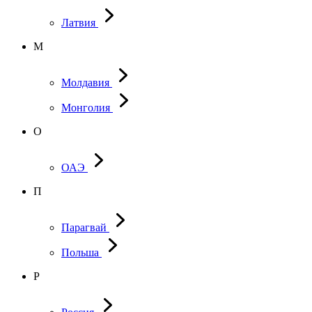
Латвия
М
Молдавия
Монголия
О
ОАЭ
П
Парагвай
Польша
Р