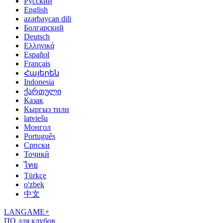
Русский
English
azərbaycan dili
Болгарский
Deutsch
Ελληνικά
Español
Français
Հայերեն
Indonesia
ქართული
Қазақ
Кыргыз тили
latviešu
Монгол
Português
Српски
Тоҷикӣ
ไทย
Türkçe
o'zbek
中文
LANGAME+
ПО для клубов