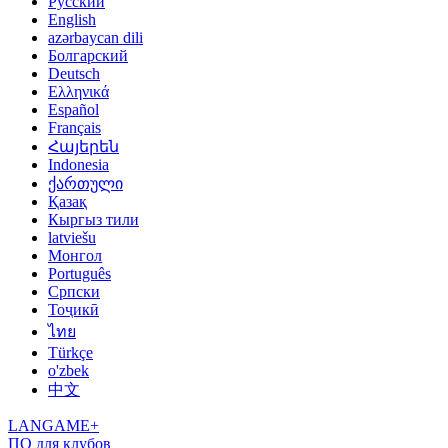
Русский
English
azərbaycan dili
Болгарский
Deutsch
Ελληνικά
Español
Français
Հայերեն
Indonesia
ქართული
Қазақ
Кыргыз тили
latviešu
Монгол
Português
Српски
Тоҷикӣ
ไทย
Türkçe
o'zbek
中文
LANGAME+
ПО для клубов