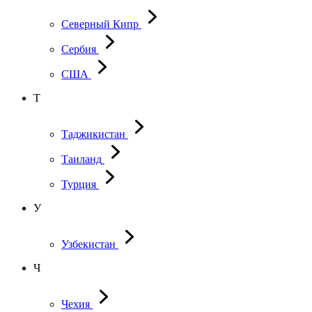
Северный Кипр
Сербия
США
Т
Таджикистан
Таиланд
Турция
У
Узбекистан
Ч
Чехия