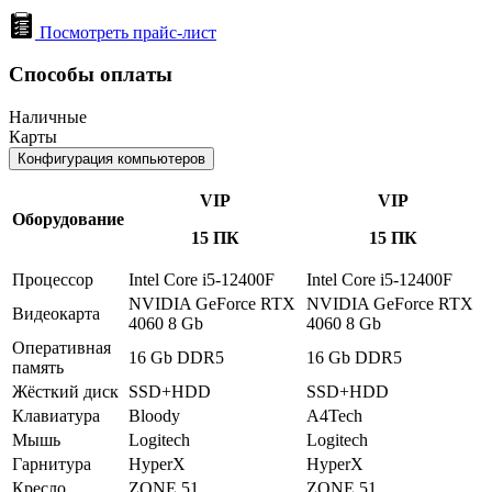
Посмотреть прайс-лист
Способы оплаты
Наличные
Карты
Конфигурация компьютеров
VIP
VIP
Оборудование
15 ПК
15 ПК
Процессор
Intel Core i5-12400F
Intel Core i5-12400F
NVIDIA GeForce RTX
NVIDIA GeForce RTX
Видеокарта
4060 8 Gb
4060 8 Gb
Оперативная
16 Gb DDR5
16 Gb DDR5
память
Жёсткий диск
SSD+HDD
SSD+HDD
Клавиатура
Bloody
A4Tech
Мышь
Logitech
Logitech
Гарнитура
HyperX
HyperX
Кресло
ZONE 51
ZONE 51