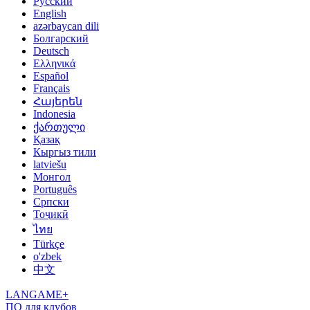
Русский
English
azərbaycan dili
Болгарский
Deutsch
Ελληνικά
Español
Français
Հայերեն
Indonesia
ქართული
Қазақ
Кыргыз тили
latviešu
Монгол
Português
Српски
Тоҷикӣ
ไทย
Türkçe
o'zbek
中文
LANGAME+
ПО для клубов