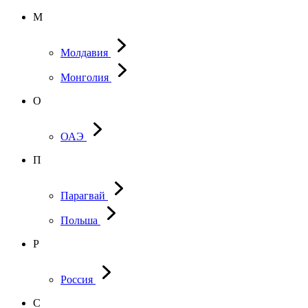
М
Молдавия
Монголия
О
ОАЭ
П
Парагвай
Польша
Р
Россия
С