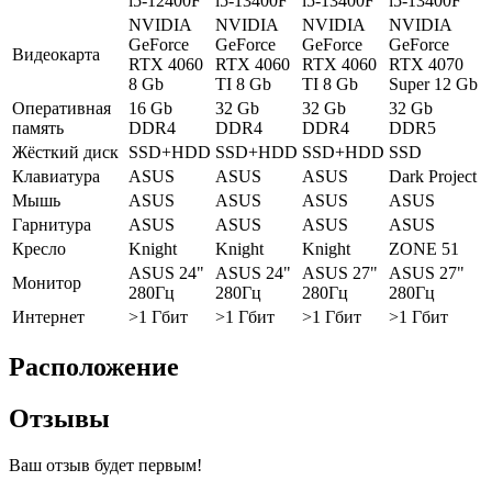
i5-12400F
i5-13400F
i5-13400F
i5-13400F
NVIDIA
NVIDIA
NVIDIA
NVIDIA
GeForce
GeForce
GeForce
GeForce
Видеокарта
RTX 4060
RTX 4060
RTX 4060
RTX 4070
8 Gb
TI 8 Gb
TI 8 Gb
Super 12 Gb
Оперативная
16 Gb
32 Gb
32 Gb
32 Gb
память
DDR4
DDR4
DDR4
DDR5
Жёсткий диск
SSD+HDD
SSD+HDD
SSD+HDD
SSD
Клавиатура
ASUS
ASUS
ASUS
Dark Project
Мышь
ASUS
ASUS
ASUS
ASUS
Гарнитура
ASUS
ASUS
ASUS
ASUS
Кресло
Knight
Knight
Knight
ZONE 51
ASUS 24"
ASUS 24"
ASUS 27"
ASUS 27"
Монитор
280Гц
280Гц
280Гц
280Гц
Интернет
>1 Гбит
>1 Гбит
>1 Гбит
>1 Гбит
Расположение
Отзывы
Ваш отзыв будет первым!