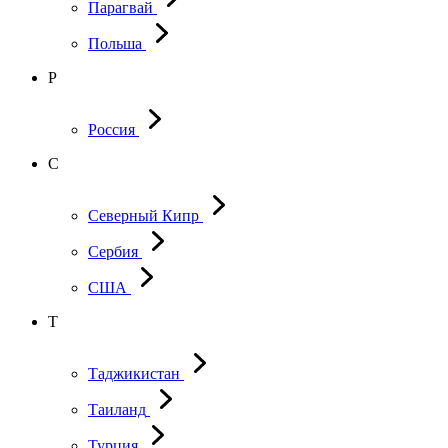
Парагвай
Польша
Р
Россия
С
Северный Кипр
Сербия
США
Т
Таджикистан
Таиланд
Турция