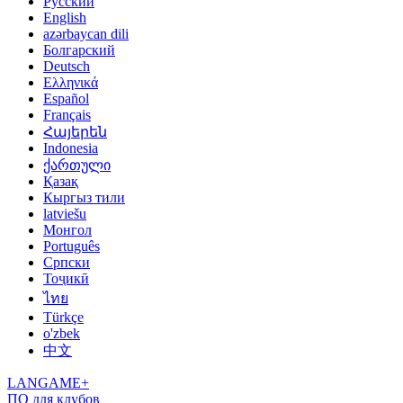
Русский
English
azərbaycan dili
Болгарский
Deutsch
Ελληνικά
Español
Français
Հայերեն
Indonesia
ქართული
Қазақ
Кыргыз тили
latviešu
Монгол
Português
Српски
Тоҷикӣ
ไทย
Türkçe
o'zbek
中文
LANGAME+
ПО для клубов