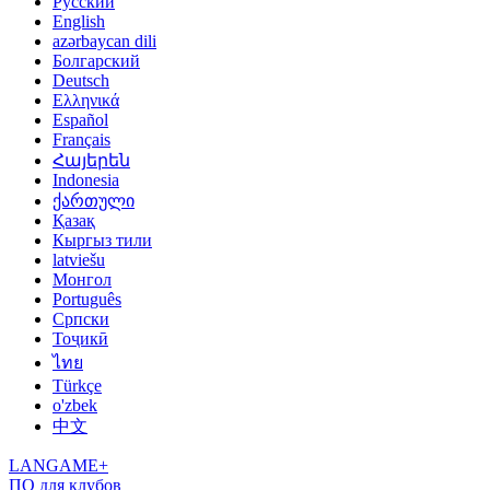
Русский
English
azərbaycan dili
Болгарский
Deutsch
Ελληνικά
Español
Français
Հայերեն
Indonesia
ქართული
Қазақ
Кыргыз тили
latviešu
Монгол
Português
Српски
Тоҷикӣ
ไทย
Türkçe
o'zbek
中文
LANGAME+
ПО для клубов