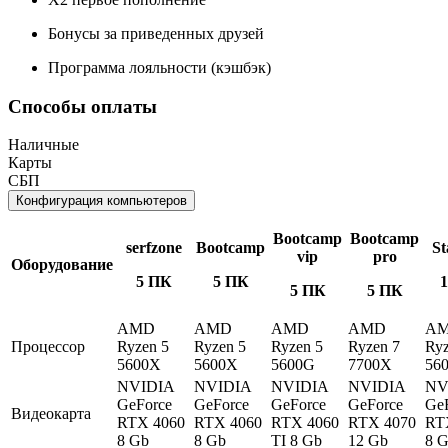
Бонусы за приведенных друзей
Программа лояльности (кэшбэк)
Способы оплаты
Наличные
Карты
СБП
Конфигурация компьютеров
Bootcamp
Bootcamp
serfzone
Bootcamp
St
vip
pro
Оборудование
5 ПК
5 ПК
5 ПК
5 ПК
AMD
AMD
AMD
AMD
A
Процессор
Ryzen 5
Ryzen 5
Ryzen 5
Ryzen 7
Ryz
5600X
5600X
5600G
7700X
56
NVIDIA
NVIDIA
NVIDIA
NVIDIA
NV
GeForce
GeForce
GeForce
GeForce
Ge
Видеокарта
RTX 4060
RTX 4060
RTX 4060
RTX 4070
RT
8 Gb
8 Gb
TI 8 Gb
12 Gb
8 