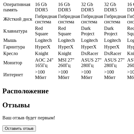
Оперативная
16 Gb
16 Gb
32 Gb
32 Gb
16
память
DDR5
DDR5
DDR5
DDR5
DD
Гибридная
Гибридная
Гибридная
Гибридная
Ги
Жёсткий диск
система
система
система
система
си
Red
Red
Dark
Dark
Re
Клавиатура
Square
Square
Project
Project
Squ
Мышь
Logitech
Logitech
Logitech
Logitech
Log
Гарнитура
HyperX
HyperX
HyperX
HyperX
Hy
Кресло
Knight
Knight
DxRacer
DxRacer
Kni
AOC 24"
MSI 27"
ASUS 27"
ASUS 27"
AS
Монитор
165Гц
260Гц
280Гц
280Гц
26
>100
>100
>100
>100
>1
Интернет
Мбит
Мбит
Мбит
Мбит
Мб
Расположение
Отзывы
Ваш отзыв будет первым!
Оставить отзыв