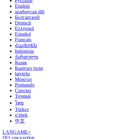
Русский
English
azərbaycan dili
Болгарский
Deutsch
Ελληνικά
Español
Français
Հայերեն
Indonesia
ქართული
Қазақ
Кыргыз тили
latviešu
Монгол
Português
Српски
Тоҷикӣ
ไทย
Türkçe
o'zbek
中文
LANGAME+
ПО для клубов