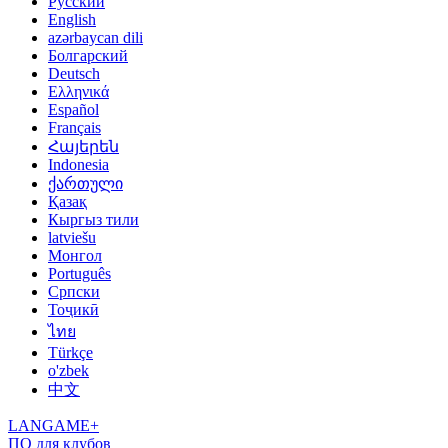
Русский
English
azərbaycan dili
Болгарский
Deutsch
Ελληνικά
Español
Français
Հայերեն
Indonesia
ქართული
Қазақ
Кыргыз тили
latviešu
Монгол
Português
Српски
Тоҷикӣ
ไทย
Türkçe
o'zbek
中文
LANGAME+
ПО для клубов