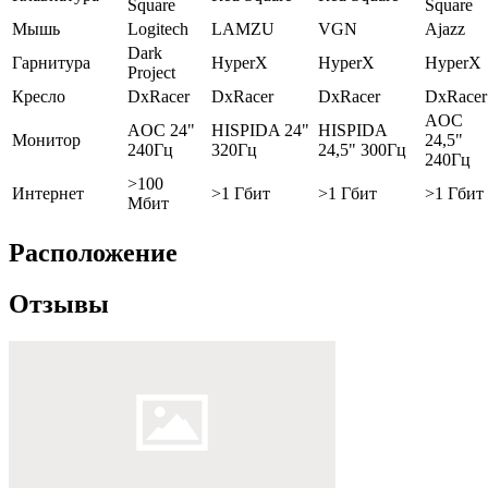
Square
Square
Мышь
Logitech
LAMZU
VGN
Ajazz
Dark
Гарнитура
HyperX
HyperX
HyperX
Project
Кресло
DxRacer
DxRacer
DxRacer
DxRacer
AOC
AOC 24"
HISPIDA 24"
HISPIDA
Монитор
24,5"
240Гц
320Гц
24,5" 300Гц
240Гц
>100
Интернет
>1 Гбит
>1 Гбит
>1 Гбит
Мбит
Расположение
Отзывы