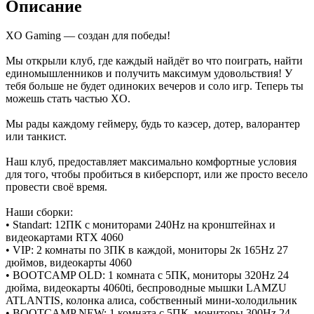
Описание
XO Gaming — создан для победы!
Мы открыли клуб, где каждый найдёт во что поиграть, найти
единомышленников и получить максимум удовольствия! У
тебя больше не будет одиноких вечеров и соло игр. Теперь ты
можешь стать частью XO.
Мы рады каждому геймеру, будь то каэсер, дотер, валорантер
или танкист.
Наш клуб, предоставляет максимально комфортные условия
для того, чтобы пробиться в киберспорт, или же просто весело
провести своё время.
Наши сборки:
• Standart: 12ПК с мониторами 240Hz на кронштейнах и
видеокартами RTX 4060
• VIP: 2 комнаты по 3ПК в каждой, мониторы 2к 165Hz 27
дюймов, видеокарты 4060
• BOOTCAMP OLD: 1 комната с 5ПК, мониторы 320Hz 24
дюйма, видеокарты 4060ti, беспроводные мышки LAMZU
ATLANTIS, колонка алиса, собственный мини-холодильник
• BOOTCAMP NEW: 1 комната с 5ПК, мониторы 300Hz 24