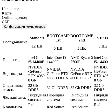
Наличные
Карты
Online-перевод
СБП
Конфигурация компьютеров
BOOTCAMP
BOOTCAMP
Standart
VIP 1s
1st
2nd
Оборудование
12 ПК
3 ПК
5 ПК
5 ПК
Intel Core
Intel Core i5-
AMD Ryzen 5
Intel Cor
Процессор
i5-14400F
14400F
7500F
i5-1440
NVIDIA
NVIDIA
NVIDIA
NVIDIA
GeForce
GeForce
Видеокарта
GeForce RTX
GeForce RTX
RTX 4060
RTX 40
4060 TI 8 Gb
4060 TI 8 Gb
8 Gb
8 Gb
Оперативная
32 Gb
32 Gb
32 Gb DDR5
32 Gb DDR5
память
DDR5
DDR5
Гибридная
Гибридная
Гибридная
Гибридн
Жёсткий диск
система
система
система
система
Red
Red
Клавиатура
Red Square
Red Square