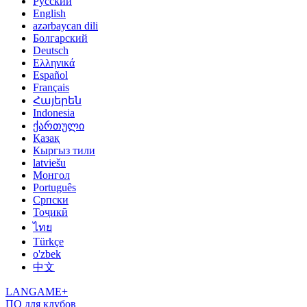
Русский
English
azərbaycan dili
Болгарский
Deutsch
Ελληνικά
Español
Français
Հայերեն
Indonesia
ქართული
Қазақ
Кыргыз тили
latviešu
Монгол
Português
Српски
Тоҷикӣ
ไทย
Türkçe
o'zbek
中文
LANGAME+
ПО для клубов