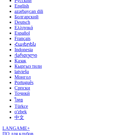
Русский
English
azərbaycan dili
Болгарский
Deutsch
Ελληνικά
Español
Français
Հայերեն
Indonesia
ქართული
Қазақ
Кыргыз тили
latviešu
Монгол
Português
Српски
Тоҷикӣ
ไทย
Türkçe
o'zbek
中文
LANGAME+
ПО для клубов