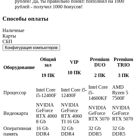
рублей! Да, ты правильно понял: пополнил на 1000
рублей - получил 1000 бонусов!
Способы оплаты
Наличные
Карты
СБП
Конфигурация компьютеров
Общий
Premium
Premium
VIP
зал
DUO
TRIO
Оборудование
10 ПК
19 ПК
2 ПК
3 ПК
Intel Core
AMD
Intel Core
Intel Core i5-
Процессор
i5-
Ryzen 5
i5-12400F
12400F
14600KF
7500F
NVIDIA
NVIDIA
NVIDIA
NVIDIA
GeForce
GeForce
Видеокарта
GeForce
GeForce
RTX 4060
RTX 4060
RTX 5070
RTX 5070
8 Gb
TI 16 Gb
Оперативная
16 Gb
32 Gb
32 Gb
32 Gb
память
DDR4
DDR4
DDR5
DDR5