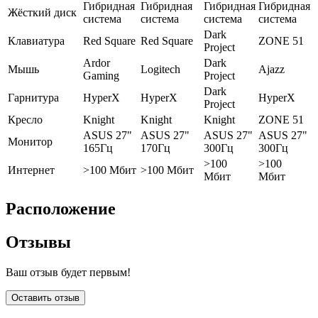
Гибридная
Гибридная
Гибридная
Гибридная
Жёсткий диск
система
система
система
система
Dark
Клавиатура
Red Square
Red Square
ZONE 51
Project
Ardor
Dark
Мышь
Logitech
Ajazz
Gaming
Project
Dark
Гарнитура
HyperX
HyperX
HyperX
Project
Кресло
Knight
Knight
Knight
ZONE 51
ASUS 27"
ASUS 27"
ASUS 27"
ASUS 27"
Монитор
165Гц
170Гц
300Гц
300Гц
>100
>100
Интернет
>100 Мбит
>100 Мбит
Мбит
Мбит
Расположение
Отзывы
Ваш отзыв будет первым!
Оставить отзыв