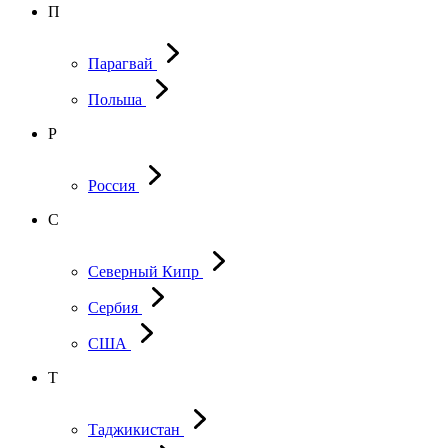
П
Парагвай
Польша
Р
Россия
С
Северный Кипр
Сербия
США
Т
Таджикистан