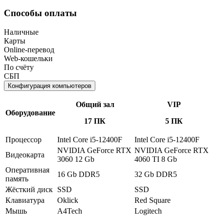
Способы оплаты
Наличные
Карты
Online-перевод
Web-кошельки
По счёту
СБП
Конфигурация компьютеров
Общий зал
VIP
Оборудование
17 ПК
5 ПК
Процессор
Intel Core i5-12400F
Intel Core i5-12400F
NVIDIA GeForce RTX
NVIDIA GeForce RTX
Видеокарта
3060 12 Gb
4060 TI 8 Gb
Оперативная
16 Gb DDR5
32 Gb DDR5
память
Жёсткий диск
SSD
SSD
Клавиатура
Oklick
Red Square
Мышь
A4Tech
Logitech