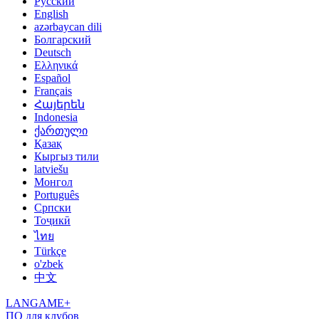
Русский
English
azərbaycan dili
Болгарский
Deutsch
Ελληνικά
Español
Français
Հայերեն
Indonesia
ქართული
Қазақ
Кыргыз тили
latviešu
Монгол
Português
Српски
Тоҷикӣ
ไทย
Türkçe
o'zbek
中文
LANGAME+
ПО для клубов