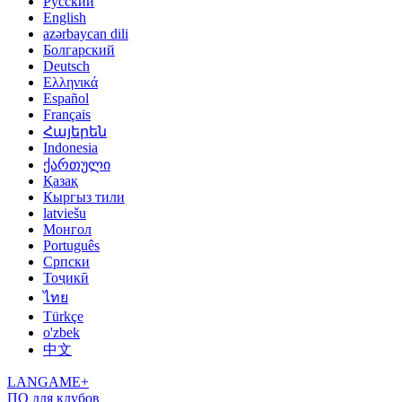
Русский
English
azərbaycan dili
Болгарский
Deutsch
Ελληνικά
Español
Français
Հայերեն
Indonesia
ქართული
Қазақ
Кыргыз тили
latviešu
Монгол
Português
Српски
Тоҷикӣ
ไทย
Türkçe
o'zbek
中文
LANGAME+
ПО для клубов