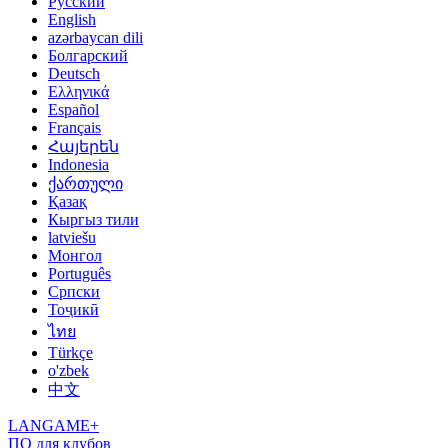
Русский
English
azərbaycan dili
Болгарский
Deutsch
Ελληνικά
Español
Français
Հայերեն
Indonesia
ქართული
Қазақ
Кыргыз тили
latviešu
Монгол
Português
Српски
Тоҷикӣ
ไทย
Türkçe
o'zbek
中文
LANGAME+
ПО для клубов