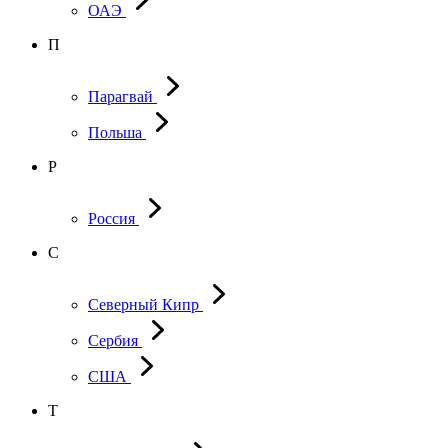
ОАЭ
П
Парагвай
Польша
Р
Россия
С
Северный Кипр
Сербия
США
Т