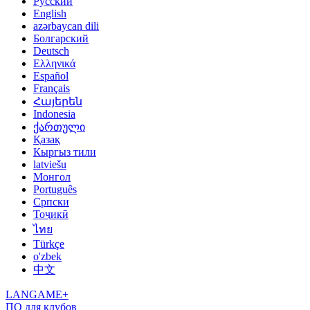
Русский
English
azərbaycan dili
Болгарский
Deutsch
Ελληνικά
Español
Français
Հայերեն
Indonesia
ქართული
Қазақ
Кыргыз тили
latviešu
Монгол
Português
Српски
Тоҷикӣ
ไทย
Türkçe
o'zbek
中文
LANGAME+
ПО для клубов