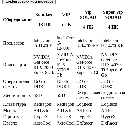
Конфигурация компьютеров
Vip
Super Vip
Standard
VIP
SQUAD
SQUAD
Оборудование
13 ПК
5 ПК
4 ПК
4 ПК
Intel Core
Intel Core
Intel Core
Intel Core
Процессор
i5-
i5-11400F
i7-14700KF
i7-14700KF
12400F
NVIDIA
NVIDIA
NVIDIA
NVIDIA
GeForce
GeForce
GeForce
GeForce
Видеокарта
RTX
RTX 4070
RTX 2060
RTX 4070
3070 8
Ti Super 16
Super 8 Gb
Super 12 Gb
Gb
Gb
Оперативная
16 Gb
16 Gb
32 Gb
32 Gb
память
DDR4
DDR4
DDR5
DDR5
Бездисковая
Бездисковая
Жёсткий диск
SSD
SSD
система
система
Клавиатура
Redragon
Redragon
Logitech
Logitech
Мышь
A4Tech
A4Tech
A4Tech
A4Tech
Гарнитура
HyperX
HyperX
HyperX
HyperX
Кресло
AeroCool
AeroCool
DxRacer
DxRacer