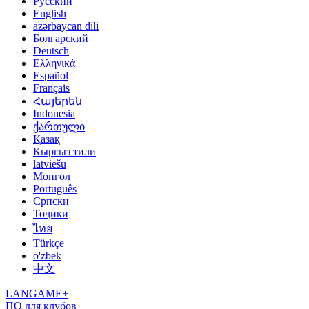
Русский
English
azərbaycan dili
Болгарский
Deutsch
Ελληνικά
Español
Français
Հայերեն
Indonesia
ქართული
Қазақ
Кыргыз тили
latviešu
Монгол
Português
Српски
Тоҷикӣ
ไทย
Türkçe
o'zbek
中文
LANGAME+
ПО для клубов