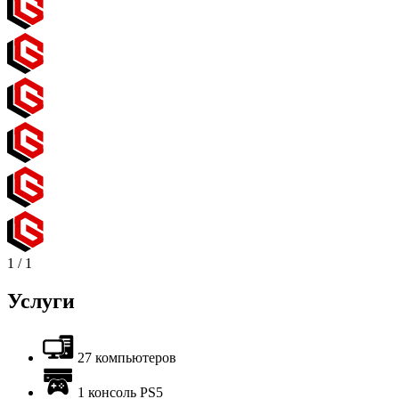
1
/
1
Услуги
27 компьютеров
1 консоль PS5