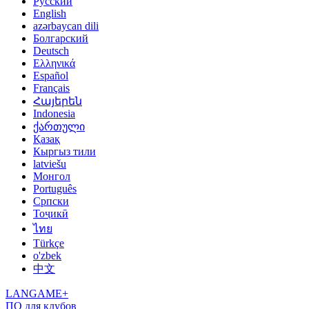
Русский
English
azərbaycan dili
Болгарский
Deutsch
Ελληνικά
Español
Français
Հայերեն
Indonesia
ქართული
Қазақ
Кыргыз тили
latviešu
Монгол
Português
Српски
Тоҷикӣ
ไทย
Türkçe
o'zbek
中文
LANGAME+
ПО для клубов