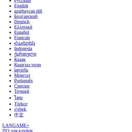
Русский
English
azərbaycan dili
Болгарский
Deutsch
Ελληνικά
Español
Français
Հայերեն
Indonesia
ქართული
Қазақ
Кыргыз тили
latviešu
Монгол
Português
Српски
Тоҷикӣ
ไทย
Türkçe
o'zbek
中文
LANGAME+
ПО для клубов