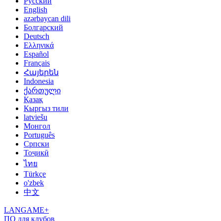
Русский
English
azərbaycan dili
Болгарский
Deutsch
Ελληνικά
Español
Français
Հայերեն
Indonesia
ქართული
Қазақ
Кыргыз тили
latviešu
Монгол
Português
Српски
Тоҷикӣ
ไทย
Türkçe
o'zbek
中文
LANGAME+
ПО для клубов