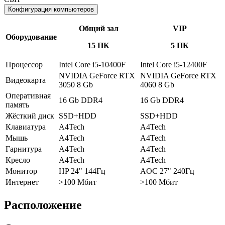
Конфигурация компьютеров
Общий зал
VIP
Оборудование
15 ПК
5 ПК
Процессор
Intel Core i5-10400F
Intel Core i5-12400F
NVIDIA GeForce RTX
NVIDIA GeForce RTX
Видеокарта
3050 8 Gb
4060 8 Gb
Оперативная
16 Gb DDR4
16 Gb DDR4
память
Жёсткий диск
SSD+HDD
SSD+HDD
Клавиатура
A4Tech
A4Tech
Мышь
A4Tech
A4Tech
Гарнитура
A4Tech
A4Tech
Кресло
A4Tech
A4Tech
Монитор
HP 24" 144Гц
AOC 27" 240Гц
Интернет
>100 Мбит
>100 Мбит
Расположение