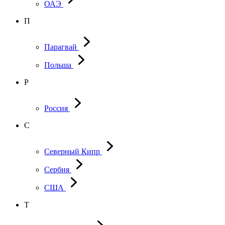
ОАЭ
П
Парагвай
Польша
Р
Россия
С
Северный Кипр
Сербия
США
Т