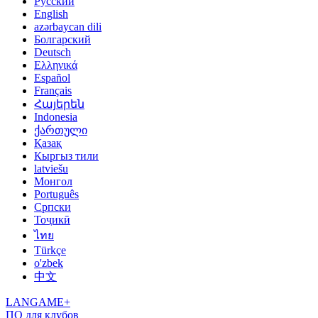
Русский
English
azərbaycan dili
Болгарский
Deutsch
Ελληνικά
Español
Français
Հայերեն
Indonesia
ქართული
Қазақ
Кыргыз тили
latviešu
Монгол
Português
Српски
Тоҷикӣ
ไทย
Türkçe
o'zbek
中文
LANGAME+
ПО для клубов