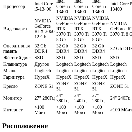
Intel
Intel
Intel
Intel Core
Intel Core i
Процессор
Core i5-
Core i5-
Core i5-
i5-13400
13400
13400
13400
13400
NVIDIA
NVIDIA
NVIDIA
NVIDIA
GeForce
GeForce
GeForce
NVIDIA
GeForce
Видеокарта
RTX
RTX
RTX
GeForce 
RTX 3060
3070 Ti
3070 Ti
3070 Ti
3070 Ti 8 
12 Gb
8 Gb
8 Gb
8 Gb
Оперативная
32 Gb
32 Gb
32 Gb
32 Gb
32 Gb DD
память
DDR4
DDR4
DDR4
DDR4
Жёсткий диск
SSD
SSD
SSD
SSD
SSD
Клавиатура
Другое
Logitech
Logitech
Logitech
Logitech
Мышь
Logitech
Logitech
Logitech
Logitech
Logitech
Гарнитура
HyperX
HyperX
HyperX
HyperX
HyperX
ZONE
ZONE
ZONE
Кресло
ZONE 51
ZONE 51
51
51
51
24"
24"
27"
Монитор
27" 280Гц
24" 240Гц
380Гц
240Гц
280Гц
>100
>100
>100
>100
Интернет
>100 Мби
Мбит
Мбит
Мбит
Мбит
Расположение