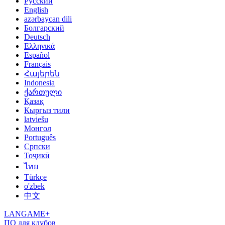
Русский
English
azərbaycan dili
Болгарский
Deutsch
Ελληνικά
Español
Français
Հայերեն
Indonesia
ქართული
Қазақ
Кыргыз тили
latviešu
Монгол
Português
Српски
Тоҷикӣ
ไทย
Türkçe
o'zbek
中文
LANGAME+
ПО для клубов