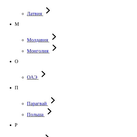
Латвия
М
Молдавия
Монголия
О
ОАЭ
П
Парагвай
Польша
Р