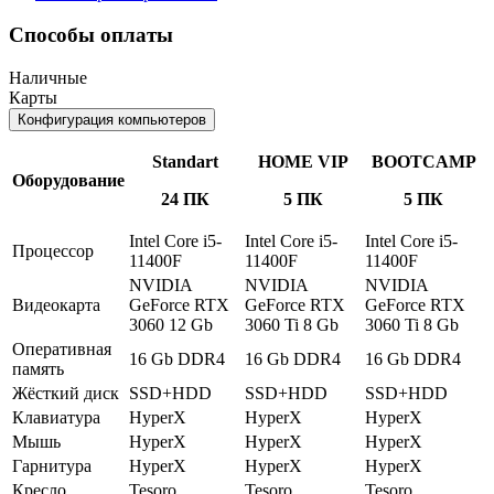
Способы оплаты
Наличные
Карты
Конфигурация компьютеров
Standart
HOME VIP
BOOTCAMP
Оборудование
24 ПК
5 ПК
5 ПК
Intel Core i5-
Intel Core i5-
Intel Core i5-
Процессор
11400F
11400F
11400F
NVIDIA
NVIDIA
NVIDIA
Видеокарта
GeForce RTX
GeForce RTX
GeForce RTX
3060 12 Gb
3060 Ti 8 Gb
3060 Ti 8 Gb
Оперативная
16 Gb DDR4
16 Gb DDR4
16 Gb DDR4
память
Жёсткий диск
SSD+HDD
SSD+HDD
SSD+HDD
Клавиатура
HyperX
HyperX
HyperX
Мышь
HyperX
HyperX
HyperX
Гарнитура
HyperX
HyperX
HyperX
Кресло
Tesoro
Tesoro
Tesoro