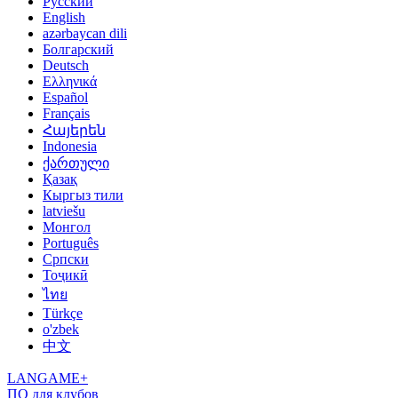
Русский
English
azərbaycan dili
Болгарский
Deutsch
Ελληνικά
Español
Français
Հայերեն
Indonesia
ქართული
Қазақ
Кыргыз тили
latviešu
Монгол
Português
Српски
Тоҷикӣ
ไทย
Türkçe
o'zbek
中文
LANGAME+
ПО для клубов