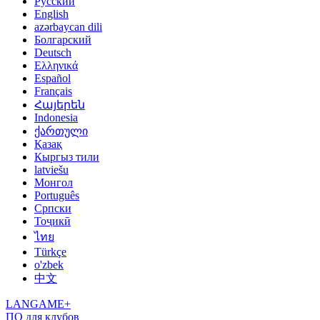
Русский
English
azərbaycan dili
Болгарский
Deutsch
Ελληνικά
Español
Français
Հայերեն
Indonesia
ქართული
Қазақ
Кыргыз тили
latviešu
Монгол
Português
Српски
Тоҷикӣ
ไทย
Türkçe
o'zbek
中文
LANGAME+
ПО для клубов