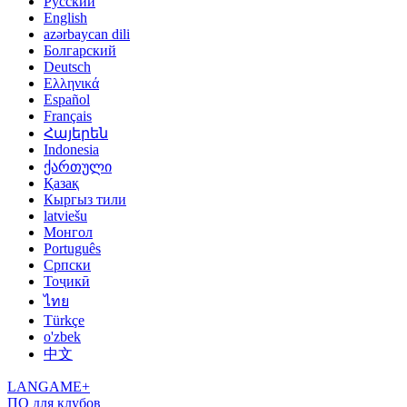
Русский
English
azərbaycan dili
Болгарский
Deutsch
Ελληνικά
Español
Français
Հայերեն
Indonesia
ქართული
Қазақ
Кыргыз тили
latviešu
Монгол
Português
Српски
Тоҷикӣ
ไทย
Türkçe
o'zbek
中文
LANGAME+
ПО для клубов