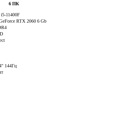
6 ПК
e i5-11400F
eForce RTX 2060 6 Gb
DR4
DD
ect
4" 144Гц
ит