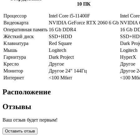
10 ПК
Процессор
Intel Core i5-11400F
Intel Cor
Видеокарта
NVIDIA GeForce RTX 2060 6 Gb
NVIDIA G
Оперативная память
16 Gb DDR4
16 Gb D
Жёсткий диск
SSD+HDD
SSD+H
Клавиатура
Red Square
Dark Proj
Мышь
Logitech
Logitech
Гарнитура
Dark Project
HyperX
Кресло
Другое
Другое
Монитор
Другое 24" 144Гц
Другое 2
Интернет
<100 Мбит
<100 Мб
Расположение
Отзывы
Ваш отзыв будет первым!
Оставить отзыв