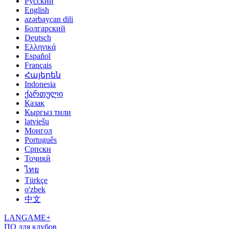
Русский
English
azərbaycan dili
Болгарский
Deutsch
Ελληνικά
Español
Français
Հայերեն
Indonesia
ქართული
Қазақ
Кыргыз тили
latviešu
Монгол
Português
Српски
Тоҷикӣ
ไทย
Türkçe
o'zbek
中文
LANGAME+
ПО для клубов