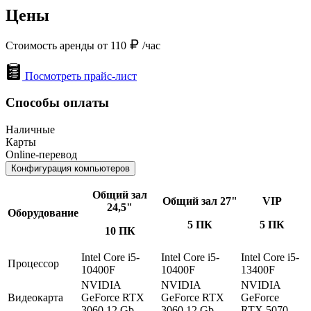
Цены
Стоимость аренды от 110
/час
Посмотреть прайс-лист
Способы оплаты
Наличные
Карты
Online-перевод
Конфигурация компьютеров
Общий зал
Общий зал 27"
VIP
24,5"
Оборудование
5 ПК
5 ПК
10 ПК
Intel Core i5-
Intel Core i5-
Intel Core i5-
Процессор
10400F
10400F
13400F
NVIDIA
NVIDIA
NVIDIA
Видеокарта
GeForce RTX
GeForce RTX
GeForce
3060 12 Gb
3060 12 Gb
RTX 5070