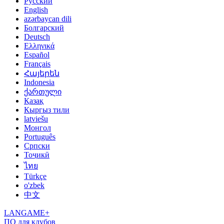
Русский
English
azərbaycan dili
Болгарский
Deutsch
Ελληνικά
Español
Français
Հայերեն
Indonesia
ქართული
Қазақ
Кыргыз тили
latviešu
Монгол
Português
Српски
Тоҷикӣ
ไทย
Türkçe
o'zbek
中文
LANGAME+
ПО для клубов