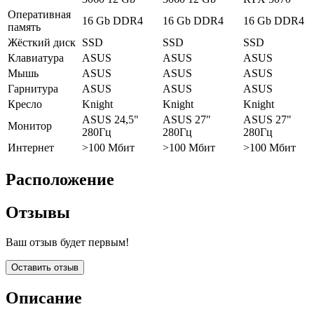
Оперативная
16 Gb DDR4
16 Gb DDR4
16 Gb DDR4
память
Жёсткий диск
SSD
SSD
SSD
Клавиатура
ASUS
ASUS
ASUS
Мышь
ASUS
ASUS
ASUS
Гарнитура
ASUS
ASUS
ASUS
Кресло
Knight
Knight
Knight
ASUS 24,5"
ASUS 27"
ASUS 27"
Монитор
280Гц
280Гц
280Гц
Интернет
>100 Мбит
>100 Мбит
>100 Мбит
Расположение
Отзывы
Ваш отзыв будет первым!
Оставить отзыв
Описание