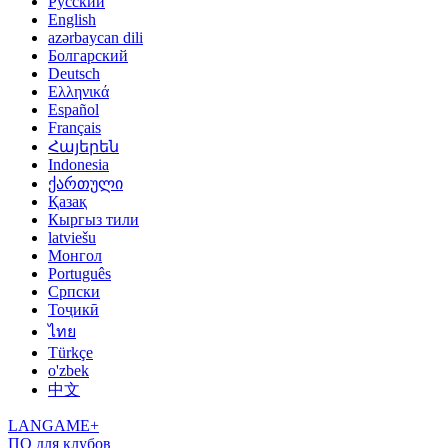
Русский
English
azərbaycan dili
Болгарский
Deutsch
Ελληνικά
Español
Français
Հայերեն
Indonesia
ქართული
Қазақ
Кыргыз тили
latviešu
Монгол
Português
Српски
Тоҷикӣ
ไทย
Türkçe
o'zbek
中文
LANGAME+
ПО для клубов