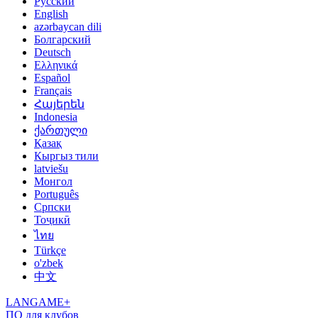
Русский
English
azərbaycan dili
Болгарский
Deutsch
Ελληνικά
Español
Français
Հայերեն
Indonesia
ქართული
Қазақ
Кыргыз тили
latviešu
Монгол
Português
Српски
Тоҷикӣ
ไทย
Türkçe
o'zbek
中文
LANGAME+
ПО для клубов