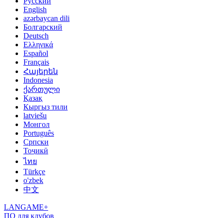
Русский
English
azərbaycan dili
Болгарский
Deutsch
Ελληνικά
Español
Français
Հայերեն
Indonesia
ქართული
Қазақ
Кыргыз тили
latviešu
Монгол
Português
Српски
Тоҷикӣ
ไทย
Türkçe
o'zbek
中文
LANGAME+
ПО для клубов