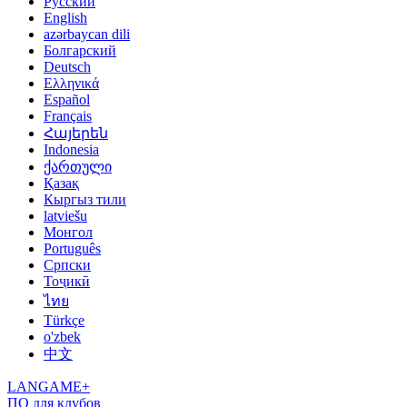
Русский
English
azərbaycan dili
Болгарский
Deutsch
Ελληνικά
Español
Français
Հայերեն
Indonesia
ქართული
Қазақ
Кыргыз тили
latviešu
Монгол
Português
Српски
Тоҷикӣ
ไทย
Türkçe
o'zbek
中文
LANGAME+
ПО для клубов