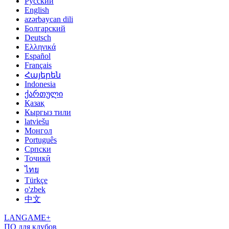
Русский
English
azərbaycan dili
Болгарский
Deutsch
Ελληνικά
Español
Français
Հայերեն
Indonesia
ქართული
Қазақ
Кыргыз тили
latviešu
Монгол
Português
Српски
Тоҷикӣ
ไทย
Türkçe
o'zbek
中文
LANGAME+
ПО для клубов