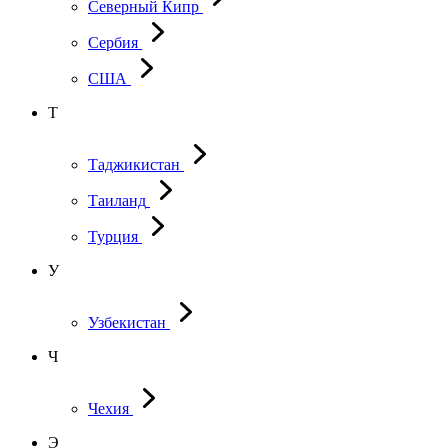
Северный Кипр
Сербия
США
Т
Таджикистан
Таиланд
Турция
У
Узбекистан
Ч
Чехия
Э