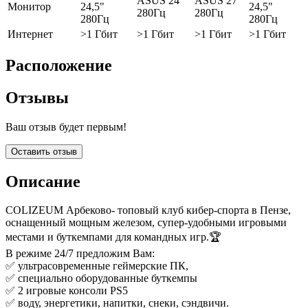
ASUS 24"
ASUS 27"
Монитор
24,5"
24,5"
280Гц
280Гц
280Гц
280Гц
Интернет
>1 Гбит
>1 Гбит
>1 Гбит
>1 Гбит
Расположение
Отзывы
Ваш отзыв будет первым!
Оставить отзыв
Описание
COLIZEUM Арбеково- топовый клуб кибер-спорта в Пензе,
оснащенный мощным железом, супер-удобными игровыми
местами и буткемпами для командных игр.🏆
В режиме 24/7 предложим Вам:
✅ ультрасовременные геймерские ПК,
✅ специально оборудованные буткемпы
✅ 2 игровые консоли PS5
✅ воду, энергетики, напитки, снеки, сэндвичи.