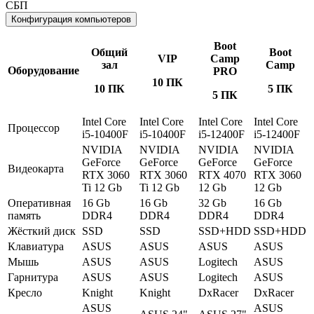
СБП
Конфигурация компьютеров
Boot
Общий
Boot
VIP
Camp
зал
Camp
Оборудование
PRO
10 ПК
10 ПК
5 ПК
5 ПК
Intel Core
Intel Core
Intel Core
Intel Core
Процессор
i5-10400F
i5-10400F
i5-12400F
i5-12400F
NVIDIA
NVIDIA
NVIDIA
NVIDIA
GeForce
GeForce
GeForce
GeForce
Видеокарта
RTX 3060
RTX 3060
RTX 4070
RTX 3060
Ti 12 Gb
Ti 12 Gb
12 Gb
12 Gb
Оперативная
16 Gb
16 Gb
32 Gb
16 Gb
память
DDR4
DDR4
DDR4
DDR4
Жёсткий диск
SSD
SSD
SSD+HDD
SSD+HDD
Клавиатура
ASUS
ASUS
ASUS
ASUS
Мышь
ASUS
ASUS
Logitech
ASUS
Гарнитура
ASUS
ASUS
Logitech
ASUS
Кресло
Knight
Knight
DxRacer
DxRacer
ASUS
ASUS