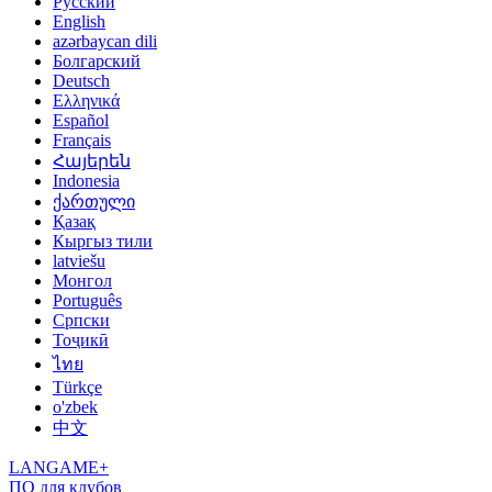
Русский
English
azərbaycan dili
Болгарский
Deutsch
Ελληνικά
Español
Français
Հայերեն
Indonesia
ქართული
Қазақ
Кыргыз тили
latviešu
Монгол
Português
Српски
Тоҷикӣ
ไทย
Türkçe
o'zbek
中文
LANGAME+
ПО для клубов