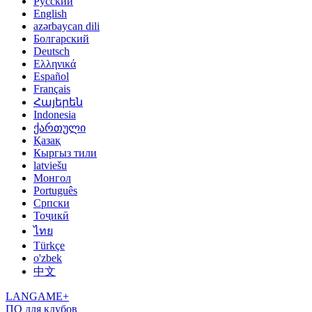
Русский
English
azərbaycan dili
Болгарский
Deutsch
Ελληνικά
Español
Français
Հայերեն
Indonesia
ქართული
Қазақ
Кыргыз тили
latviešu
Монгол
Português
Српски
Тоҷикӣ
ไทย
Türkçe
o'zbek
中文
LANGAME+
ПО для клубов