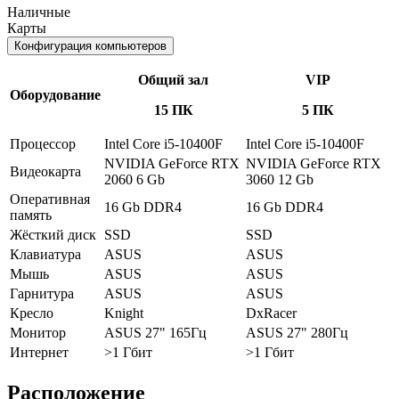
Наличные
Карты
Конфигурация компьютеров
Общий зал
VIP
Оборудование
15 ПК
5 ПК
Процессор
Intel Core i5-10400F
Intel Core i5-10400F
NVIDIA GeForce RTX
NVIDIA GeForce RTX
Видеокарта
2060 6 Gb
3060 12 Gb
Оперативная
16 Gb DDR4
16 Gb DDR4
память
Жёсткий диск
SSD
SSD
Клавиатура
ASUS
ASUS
Мышь
ASUS
ASUS
Гарнитура
ASUS
ASUS
Кресло
Knight
DxRacer
Монитор
ASUS 27" 165Гц
ASUS 27" 280Гц
Интернет
>1 Гбит
>1 Гбит
Расположение