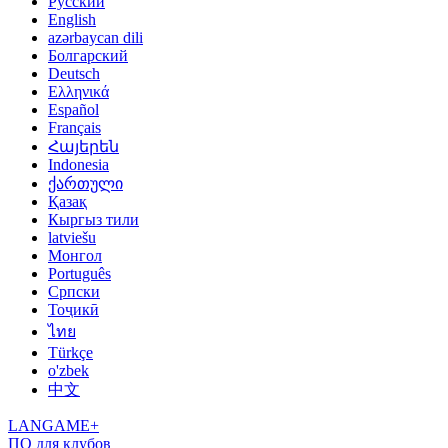
Русский
English
azərbaycan dili
Болгарский
Deutsch
Ελληνικά
Español
Français
Հայերեն
Indonesia
ქართული
Қазақ
Кыргыз тили
latviešu
Монгол
Português
Српски
Тоҷикӣ
ไทย
Türkçe
o'zbek
中文
LANGAME+
ПО для клубов