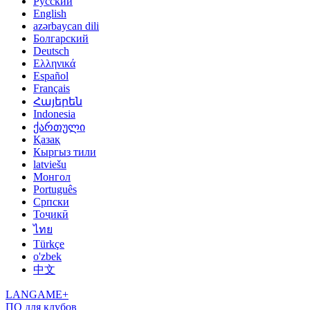
Русский
English
azərbaycan dili
Болгарский
Deutsch
Ελληνικά
Español
Français
Հայերեն
Indonesia
ქართული
Қазақ
Кыргыз тили
latviešu
Монгол
Português
Српски
Тоҷикӣ
ไทย
Türkçe
o'zbek
中文
LANGAME+
ПО для клубов