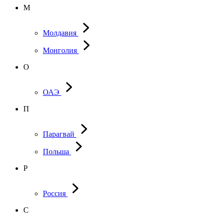
М
Молдавия
Монголия
О
ОАЭ
П
Парагвай
Польша
Р
Россия
С