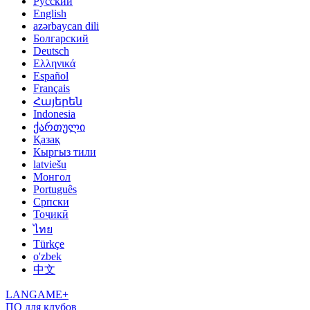
Русский
English
azərbaycan dili
Болгарский
Deutsch
Ελληνικά
Español
Français
Հայերեն
Indonesia
ქართული
Қазақ
Кыргыз тили
latviešu
Монгол
Português
Српски
Тоҷикӣ
ไทย
Türkçe
o'zbek
中文
LANGAME+
ПО для клубов