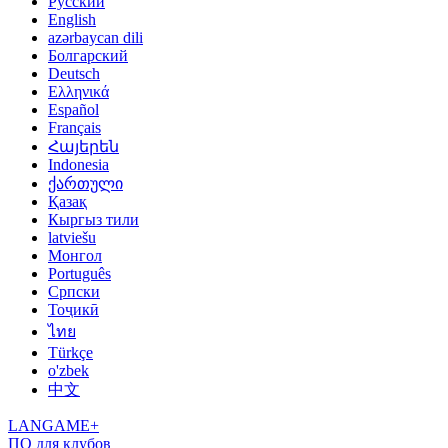
Русский
English
azərbaycan dili
Болгарский
Deutsch
Ελληνικά
Español
Français
Հայերեն
Indonesia
ქართული
Қазақ
Кыргыз тили
latviešu
Монгол
Português
Српски
Тоҷикӣ
ไทย
Türkçe
o'zbek
中文
LANGAME+
ПО для клубов