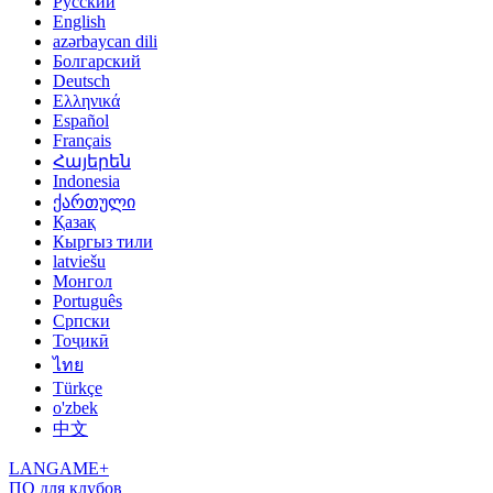
Русский
English
azərbaycan dili
Болгарский
Deutsch
Ελληνικά
Español
Français
Հայերեն
Indonesia
ქართული
Қазақ
Кыргыз тили
latviešu
Монгол
Português
Српски
Тоҷикӣ
ไทย
Türkçe
o'zbek
中文
LANGAME+
ПО для клубов