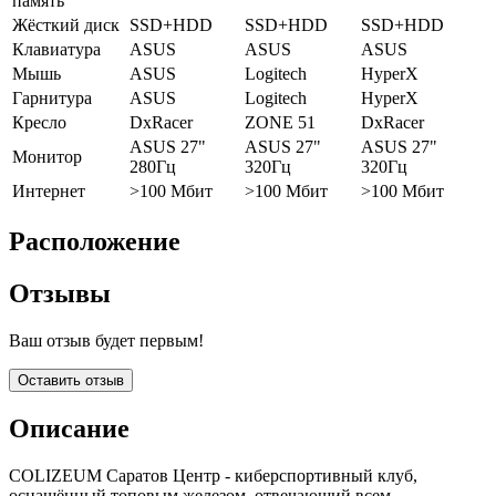
память
Жёсткий диск
SSD+HDD
SSD+HDD
SSD+HDD
Клавиатура
ASUS
ASUS
ASUS
Мышь
ASUS
Logitech
HyperX
Гарнитура
ASUS
Logitech
HyperX
Кресло
DxRacer
ZONE 51
DxRacer
ASUS 27"
ASUS 27"
ASUS 27"
Монитор
280Гц
320Гц
320Гц
Интернет
>100 Мбит
>100 Мбит
>100 Мбит
Расположение
Отзывы
Ваш отзыв будет первым!
Оставить отзыв
Описание
COLIZEUM Саратов Центр - киберспортивный клуб,
оснащённый топовым железом, отвечающий всем