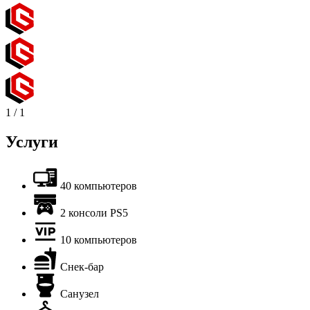
1
/
1
Услуги
40 компьютеров
2 консоли PS5
10 компьютеров
Снек-бар
Санузел