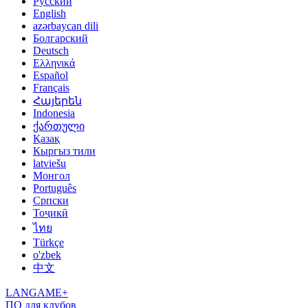
Русский
English
azərbaycan dili
Болгарский
Deutsch
Ελληνικά
Español
Français
Հայերեն
Indonesia
ქართული
Қазақ
Кыргыз тили
latviešu
Монгол
Português
Српски
Тоҷикӣ
ไทย
Türkçe
o'zbek
中文
LANGAME+
ПО для клубов