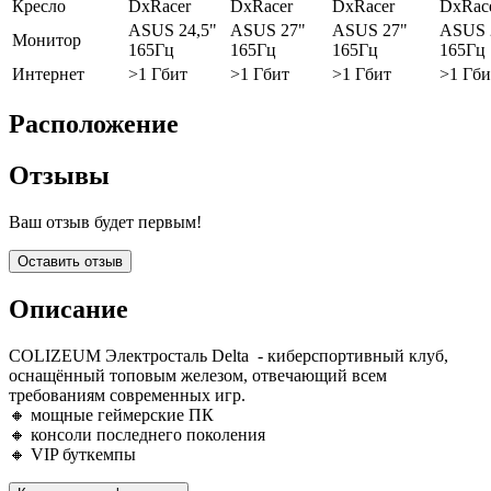
Кресло
DxRacer
DxRacer
DxRacer
DxRac
ASUS 24,5"
ASUS 27"
ASUS 27"
ASUS 
Монитор
165Гц
165Гц
165Гц
165Гц
Интернет
>1 Гбит
>1 Гбит
>1 Гбит
>1 Гби
Расположение
Отзывы
Ваш отзыв будет первым!
Оставить отзыв
Описание
COLIZEUM Электросталь Delta - киберспортивный клуб,
оснащённый топовым железом, отвечающий всем
требованиям современных игр.
🔸 мощные геймерские ПК
🔸 консоли последнего поколения
🔸 VIP буткемпы