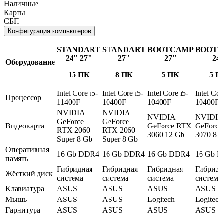
Наличные
Карты
СБП
Конфигурация компьютеров
STANDART
STANDART
BOOTCAMP
BOO
24" 27"
27"
27"
2
Оборудование
15 ПК
8 ПК
5 ПК
5 
Intel Core i5-
Intel Core i5-
Intel Core i5-
Intel C
Процессор
11400F
10400F
10400F
10400
NVIDIA
NVIDIA
NVIDIA
NVID
GeForce
GeForce
Видеокарта
GeForce RTX
GeFor
RTX 2060
RTX 2060
3060 12 Gb
3070 8
Super 8 Gb
Super 8 Gb
Оперативная
16 Gb DDR4
16 Gb DDR4
16 Gb DDR4
16 Gb
память
Гибридная
Гибридная
Гибридная
Гибри
Жёсткий диск
система
система
система
систем
Клавиатура
ASUS
ASUS
ASUS
ASUS
Мышь
ASUS
ASUS
Logitech
Logite
Гарнитура
ASUS
ASUS
ASUS
ASUS