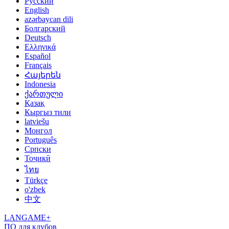
Русский
English
azərbaycan dili
Болгарский
Deutsch
Ελληνικά
Español
Français
Հայերեն
Indonesia
ქართული
Қазақ
Кыргыз тили
latviešu
Монгол
Português
Српски
Тоҷикӣ
ไทย
Türkçe
o'zbek
中文
LANGAME+
ПО для клубов