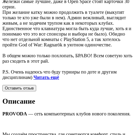
Железки самые лучшие, даже в Open Space стоят карточки 30
серии.
При желание катку можно продолжить в туалете (выкупят
только те кто уже были в нем). Админ вежливый, выглядит
живым, а не ходячим трупом как в некоторых клубах.
Единственное что клавиатура могла быть куда лучше, хоть я и
понимаю что это все спонсоры и выбора не было). Обидно
что нет отдельной комнаты с PlayStation 5, а так хотелось
пройти God of War: Ragnarök в уютном одиночестве.
В общем можно только похлопать, БРАВО! Всем советую хоть
раз сходить в этот рай.
P.S. Очень надеюсь что буду турниры по доте и другим
дисциплинам)
Читать ещё
Оставить отзыв
Описание
PROVODA
— сеть компьютерных клубов нового поколения.
Мы создаём пространства, где сочетаются комфорт, стиль и