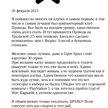
26 февраля 2023
Я побывал во многих пк клубах и самым первым, в том
числе и самым лучшим был компьютерный клуб
Провода. Все было на высшем уровне, единственное
очень долго ехать. И тут врываются Провода на
Уральской (15 мин пешком). Здесь все сделано
великолепно, мув с Яндекс Алисой в буткемпах
гениален.
Железки самые лучшие, даже в Open Space стоят
карточки 30 серии.
При желание катку можно продолжить в туалете
(выкупят только те кто уже были в нем). Админ
вежливый, выглядит живым, а не ходячим трупом как в
некоторых клубах. Единственное что клавиатура могла
быть куда лучше, хоть я и понимаю что это все
спонсоры и выбора не было). Обидно что нет отдельной
комнаты с PlayStation 5, а так хотелось пройти God of
War: Ragnarök в уютном одиночестве.
В общем можно только похлопать, БРАВО! Всем
советую хоть раз сходить в этот рай.