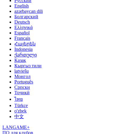
Русский
English
azərbaycan dili
Болгарский
Deutsch
Ελληνικά
Español
Français
Հայերեն
Indonesia
ქართული
Қазақ
Кыргыз тили
latviešu
Монгол
Português
Српски
Тоҷикӣ
ไทย
Türkçe
o'zbek
中文
LANGAME+
ПО для клубов