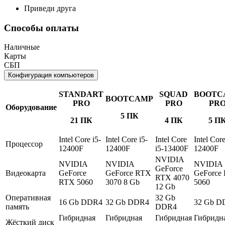
Приведи друга
Способы оплаты
Наличные
Карты
СБП
Конфигурация компьютеров
STANDART
SQUAD
BOOTC
BOOTCAMP
PRO
PRO
PR
Оборудование
5 ПК
21 ПК
4 ПК
5 П
Intel Core i5-
Intel Core i5-
Intel Core
Intel Core
Процессор
12400F
12400F
i5-13400F
12400F
NVIDIA
NVIDIA
NVIDIA
NVIDIA
GeForce
Видеокарта
GeForce
GeForce RTX
GeForce
RTX 4070
RTX 5060
3070 8 Gb
5060
12 Gb
Оперативная
32 Gb
16 Gb DDR4
32 Gb DDR4
32 Gb D
память
DDR4
Гибридная
Гибридная
Гибридная
Гибридн
Жёсткий диск