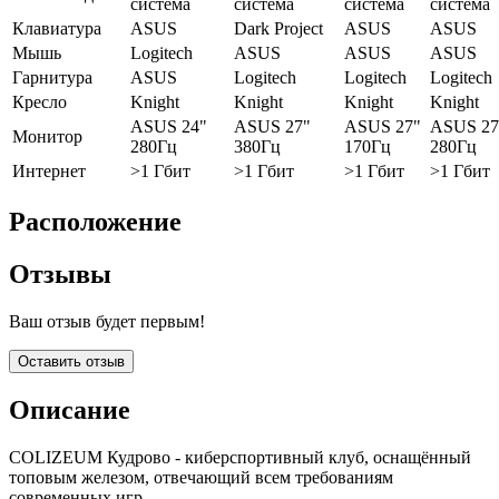
система
система
система
система
Клавиатура
ASUS
Dark Project
ASUS
ASUS
Мышь
Logitech
ASUS
ASUS
ASUS
Гарнитура
ASUS
Logitech
Logitech
Logitech
Кресло
Knight
Knight
Knight
Knight
ASUS 24"
ASUS 27"
ASUS 27"
ASUS 27
Монитор
280Гц
380Гц
170Гц
280Гц
Интернет
>1 Гбит
>1 Гбит
>1 Гбит
>1 Гбит
Расположение
Отзывы
Ваш отзыв будет первым!
Оставить отзыв
Описание
COLIZEUM Кудрово - киберспортивный клуб, оснащённый
топовым железом, отвечающий всем требованиям
современных игр.