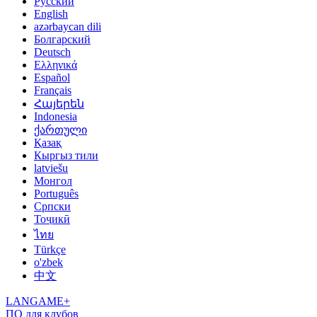
Русский
English
azərbaycan dili
Болгарский
Deutsch
Ελληνικά
Español
Français
Հայերեն
Indonesia
ქართული
Қазақ
Кыргыз тили
latviešu
Монгол
Português
Српски
Тоҷикӣ
ไทย
Türkçe
o'zbek
中文
LANGAME+
ПО для клубов