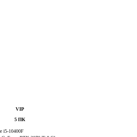
VIP
5 ПК
re i5-10400F