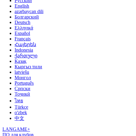
Русский
English
azərbaycan dili
Болгарский
Deutsch
Ελληνικά
Español
Français
Հայերեն
Indonesia
ქართული
Қазақ
Кыргыз тили
latviešu
Монгол
Português
Српски
Тоҷикӣ
ไทย
Türkçe
o'zbek
中文
LANGAME+
ПО для клубов